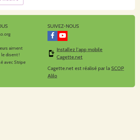
OUS
SUIVEZ-NOUS
lo.org
urs aiment
Installez l'app mobile
 le disent !
Cagette.net
é avec Stripe
Cagette.net est réalisé par la
SCOP
Alilo