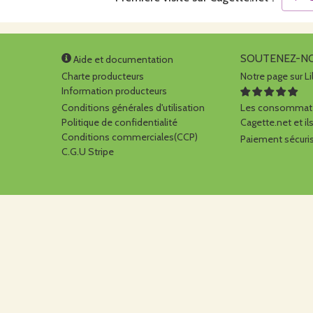
SOUTENEZ-N
Aide et documentation
Charte producteurs
Notre page sur Li
Information producteurs
Conditions générales d'utilisation
Les consommate
Politique de confidentialité
Cagette.net et ils
Conditions commerciales(CCP)
Paiement sécuris
C.G.U Stripe