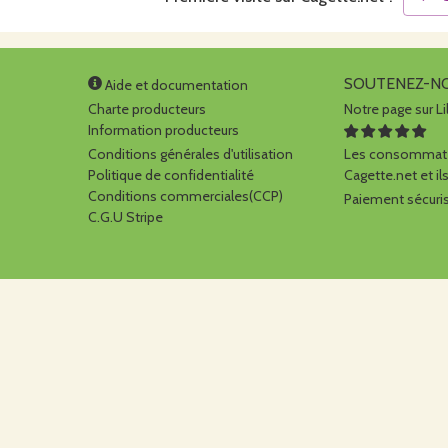
SOUTENEZ-N
Aide et documentation
Charte producteurs
Notre page sur Li
Information producteurs
Conditions générales d'utilisation
Les consommate
Politique de confidentialité
Cagette.net et ils
Conditions commerciales(CCP)
Paiement sécuris
C.G.U Stripe