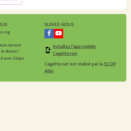
OUS
SUIVEZ-NOUS
lo.org
urs aiment
Installez l'app mobile
 le disent !
Cagette.net
é avec Stripe
Cagette.net est réalisé par la
SCOP
Alilo