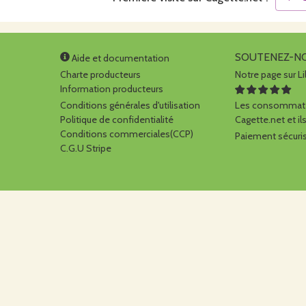
SOUTENEZ-N
Aide et documentation
Charte producteurs
Notre page sur Li
Information producteurs
Conditions générales d'utilisation
Les consommate
Politique de confidentialité
Cagette.net et ils
Conditions commerciales(CCP)
Paiement sécuris
C.G.U Stripe