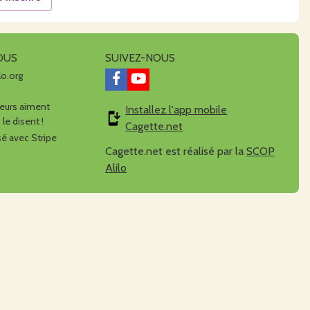
OUS
SUIVEZ-NOUS
lo.org
urs aiment
Installez l'app mobile
 le disent !
Cagette.net
é avec Stripe
Cagette.net est réalisé par la
SCOP
Alilo