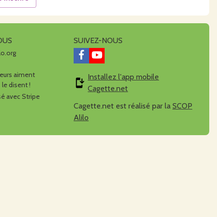
OUS
SUIVEZ-NOUS
lo.org
urs aiment
Installez l'app mobile
 le disent !
Cagette.net
é avec Stripe
Cagette.net est réalisé par la
SCOP
Alilo