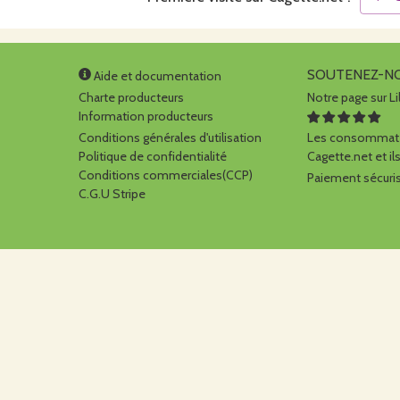
SOUTENEZ-N
Aide et documentation
Charte producteurs
Notre page sur Li
Information producteurs
Conditions générales d'utilisation
Les consommate
Politique de confidentialité
Cagette.net et ils
Conditions commerciales(CCP)
Paiement sécuris
C.G.U Stripe