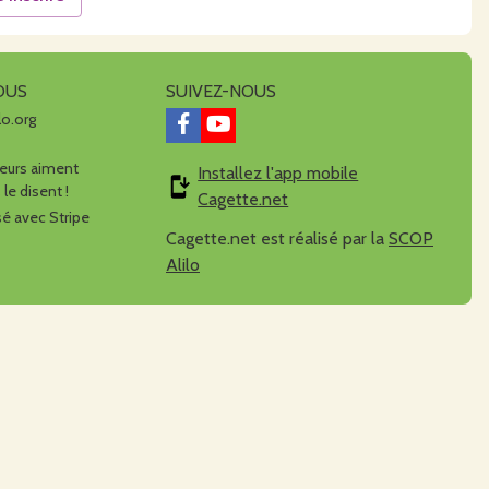
OUS
SUIVEZ-NOUS
lo.org
urs aiment
Installez l'app mobile
 le disent !
Cagette.net
é avec Stripe
Cagette.net est réalisé par la
SCOP
Alilo