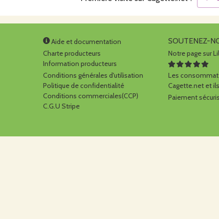
SOUTENEZ-N
Aide et documentation
Charte producteurs
Notre page sur Li
Information producteurs
Conditions générales d'utilisation
Les consommate
Politique de confidentialité
Cagette.net et ils
Conditions commerciales(CCP)
Paiement sécuris
C.G.U Stripe