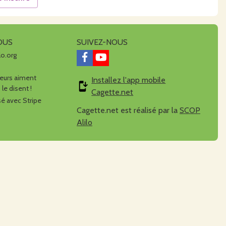
OUS
SUIVEZ-NOUS
lo.org
urs aiment
Installez l'app mobile
 le disent !
Cagette.net
é avec Stripe
Cagette.net est réalisé par la
SCOP
Alilo