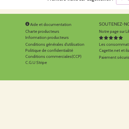
SOUTENEZ-N
Aide et documentation
Charte producteurs
Notre page sur Li
Information producteurs
Conditions générales d'utilisation
Les consommate
Politique de confidentialité
Cagette.net et ils
Conditions commerciales(CCP)
Paiement sécuris
C.G.U Stripe