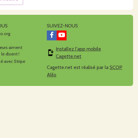
OUS
SUIVEZ-NOUS
lo.org
urs aiment
Installez l'app mobile
 le disent !
Cagette.net
é avec Stripe
Cagette.net est réalisé par la
SCOP
Alilo