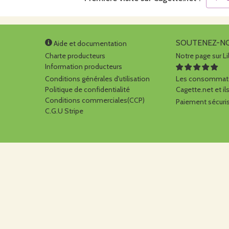
SOUTENEZ-N
Aide et documentation
Charte producteurs
Notre page sur Li
Information producteurs
Conditions générales d'utilisation
Les consommate
Politique de confidentialité
Cagette.net et ils
Conditions commerciales(CCP)
Paiement sécuris
C.G.U Stripe