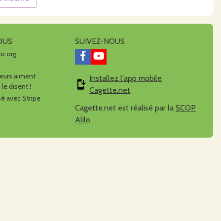
OUS
SUIVEZ-NOUS
lo.org
urs aiment
Installez l'app mobile
 le disent !
Cagette.net
é avec Stripe
Cagette.net est réalisé par la
SCOP
Alilo