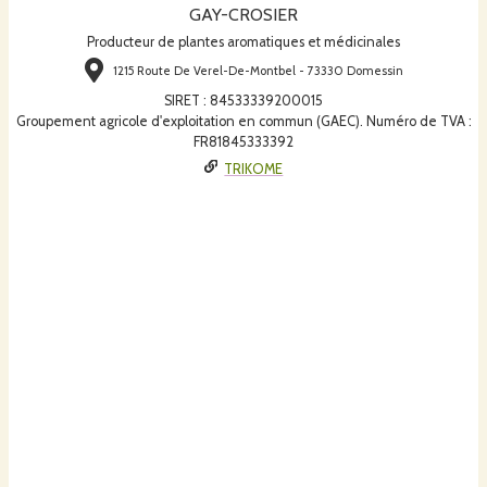
GAY-CROSIER
Producteur de plantes aromatiques et médicinales
1215 Route De Verel-De-Montbel - 73330 Domessin
SIRET
:
84533339200015
Groupement agricole d'exploitation en commun (GAEC). Numéro de TVA :
FR81845333392
TRIKOME