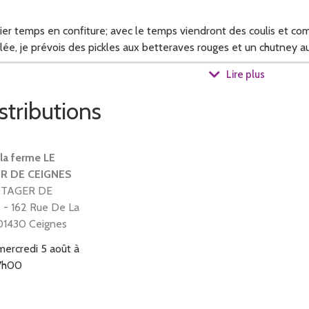
ier temps en confiture; avec le temps viendront des coulis et c
lée, je prévois des pickles aux betteraves rouges et un chutney a
Lire plus
stributions
la ferme LE
R DE CEIGNES
OTAGER DE
- 162 Rue De La
 01430 Ceignes
mercredi 5 août à
 7h00