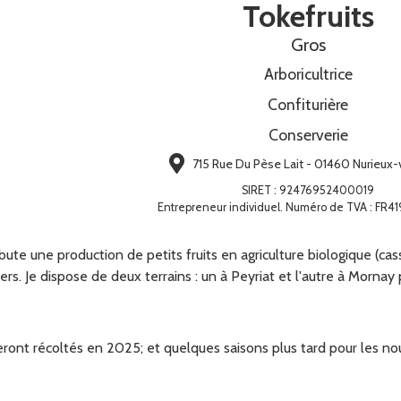
Tokefruits
Gros
Arboricultrice
Confiturière
Conserverie
715 Rue Du Pèse Lait - 01460 Nurieux
SIRET
:
92476952400019
Entrepreneur individuel. Numéro de TVA : FR
ute une production de petits fruits en agriculture biologique (cass
rs. Je dispose de deux terrains : un à Peyriat et l'autre à Morna
seront récoltés en 2025; et quelques saisons plus tard pour les 