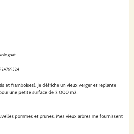
-volognat
41924769524
is et framboises). Je défriche un vieux verger et replante
y pour une petite surface de 2 000 m2.
nouvelles pommes et prunes. Mes vieux arbres me fournissent