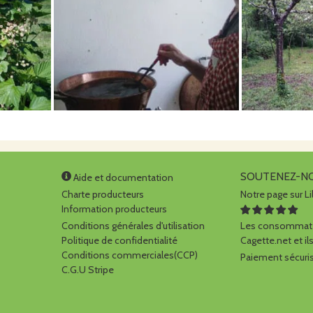
tte de NANTUA
mpagnie des
 9 Rue Du Collège
Nantua
aujourd'hui à 12h00
SOUTENEZ-N
Aide et documentation
Charte producteurs
Notre page sur Li
Information producteurs
Conditions générales d'utilisation
Les consommate
Politique de confidentialité
Cagette.net et ils
Conditions commerciales(CCP)
Paiement sécuris
C.G.U Stripe
 à domicile ( liste
ages dans
f )