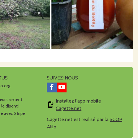
OUS
SUIVEZ-NOUS
lo.org
urs aiment
Installez l'app mobile
 le disent !
Cagette.net
é avec Stripe
Cagette.net est réalisé par la
SCOP
Alilo