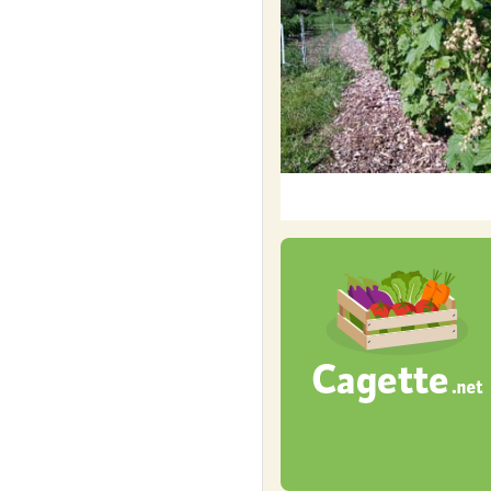
au
lundi 10 août à 12h00
Commander
La cage
mardi
11
La co
baumes -
août
- 01130 
Commande ouverte du
au
lundi 10 août à 12h00
Commander
Livraison
mardi
11
des vill
descripti
août