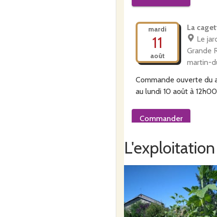
La caget
mardi
11
Le jar
Grande R
août
martin-d
Commande ouverte du
au
lundi 10 août à 12h00
Commander
L'exploitation
La caget
mardi
11
Cluse
Tire 
août
De Bres
Montréal
Commande ouverte du