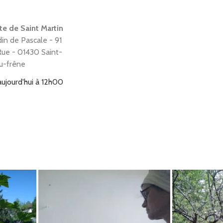
te de Saint Martin
din de Pascale - 91
ue - 01430 Saint-
u-frêne
aujourd'hui à 12h00
te de Montréal la
bouchon - 15 Avenue
se - 01460
-la-cluse
aujourd'hui à 12h00