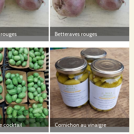
 rouges
Betteraves rouges
 cocktail
Cornichon au vinaigre