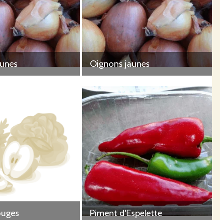
aunes
Oignons jaunes
ouges
Piment d'Espelette