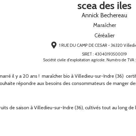
scea des iles
Annick Bechereau
Maraîcher
Céréalier
1 RUE DU CAMP DE CESAR - 36320 Villedi
SIRET
:
43040193500019
Société civile d'exploitation agricole. Numéro de TVA
émarré il y a 20 ans ! maraîcher bio à Villedieu-sur-Indre (36) cer
ouhaite répondre aux besoins des consommateurs de manger des a
its de saison à Villedieu-sur-Indre (36), cultivés tout au long de