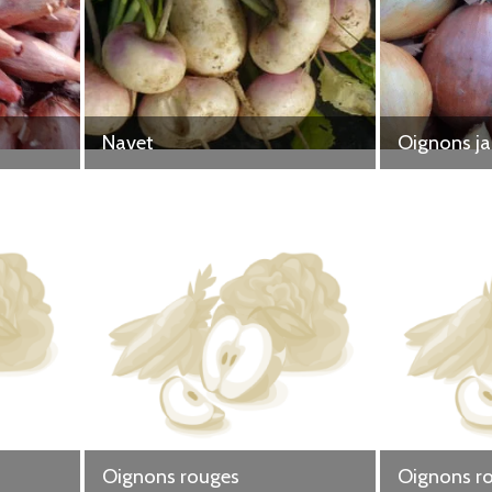
Navet
Oignons j
Oignons rouges
Oignons r