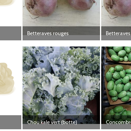
Betteraves rouges
Betteraves
Chou kale vert (botte)
Concombre