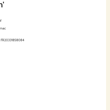
h'
r
rnac
A : FR20331858084