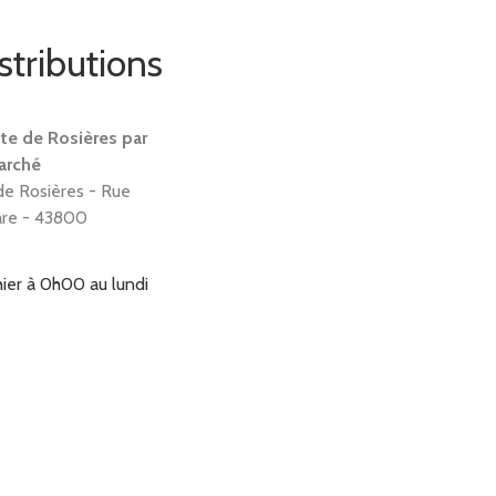
stributions
te de Rosières par
Marché
de Rosières - Rue
are - 43800
hier à 0h00
au
lundi