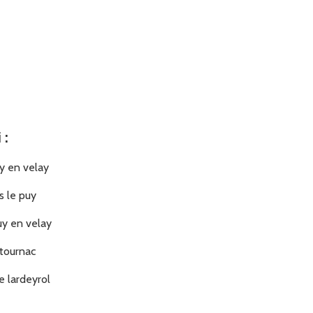
i
:
y en velay
s le puy
uy en velay
etournac
e lardeyrol