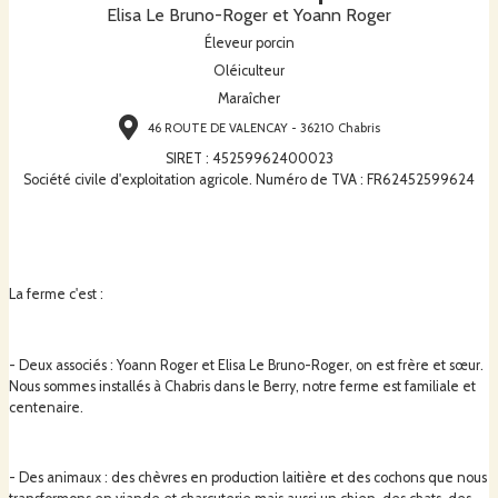
Elisa Le Bruno-Roger et Yoann Roger
Éleveur porcin
Oléiculteur
Maraîcher
46 ROUTE DE VALENCAY - 36210 Chabris
SIRET
:
45259962400023
Société civile d'exploitation agricole. Numéro de TVA : FR62452599624
La ferme c'est :
- Deux associés : Yoann Roger et Elisa Le Bruno-Roger, on est frère et sœur.
Nous sommes installés à Chabris dans le Berry, notre ferme est familiale et
centenaire.
- Des animaux : des chèvres en production laitière et des cochons que nous