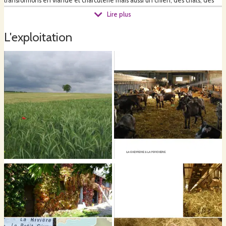
transformons en viande et charcuterie mais aussi un chien, des chats, des
hirondelles et des vers de terres, des buses et des limaces.
Lire plus
L'exploitation
- Des champs avec de la luzerne, du sainfoin, de l'orge, de l'avoine, du blé ,
du colza et du tournesol...
- De l'huile, nous avons inauguré notre atelier d'huilerie fin 2024, avec les
graines de colza que nous avons récolter en 2024 puis en 2025 nous avons
presser aussi les graines de tournesol.
- Des courges, on aime beaucoup les soupes alors pourquoi ne pas en faire
profiter les autres.
Au rythme des saisons, de la météo, des réussites et des échecs, nous
nourrissons la terre, les animaux et les humains avec enthousiasme et
rigueur.