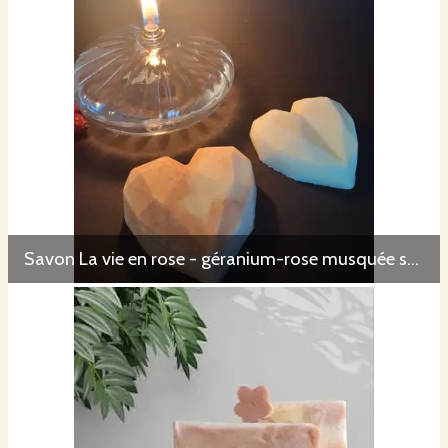
argile verte
purifiante et antiinflammatoire
Bière blanche
bio de
https://www.laffutee.fr
charbon végétal
activé
Indigo
bio : pigment bleu naturel d’origine française produit par
https://www.lechampdescouleurs.com
– présent dans le savon NUIT
BLEUE
poudre d'urucum
Poudre d'orcanette
Savon La vie en rose - géranium-rose musquée sous mention Nature et Progrès
Poudre de shikakaï bio
de
https://www.lessavonsdepierre.fr
élaborée à partir du fruit sec de l’arbuste Acacia Concinna. Riche en
saponine, elle agit comme un tensioactif naturel dans le shampooing
solide
Spiruline bio :
cyanobactérie particulièrement riche en protéines,
vitamines et acides aminés. Utilisée comme complément
alimentaire, elle aurait également des vertus pour la peau… Produite
par
https://ardeche-spiruline.com
– présente dans le savon Vague à