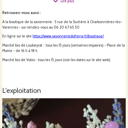
Lire plus
Retrouvez-nous aussi
:
délicatement parfumés aux huiles essentielles...
A la boutique de la savonnerie : 5 rue de la Suchère à Charbonnières-les-
ou sans parfum, sans colorant
Varennes - sur rendez-vous au 06 20 67 65 50
En ligne sur le site
https://www.savonneriedufrene.fr/boutique/
Marché bio de Loubeyrat : tous les 15 jours (semaines impaires) - Place de la
Mairie - de 16 h à 18 h
Marché bio de Volvic : tous les 15 jours (voir les dates sur le site web)
La Savonnerie du frêne propose une gamme de savons fabriqués
artisanalement et saponifiés à froid.
L'exploitation
Cette méthode produit naturellement de la glycérine, et apporte un surgras
entre 5 et 8%.
Grâce à ces propriétés, les savons nettoient en douceur et protègent la
peau de toute la famille.