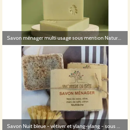
Savon ménager multi usage sous mention Nature & Progrès
Savon Nuit bleue - vétiver et ylang-ylang - sous mention Nature et Progrès