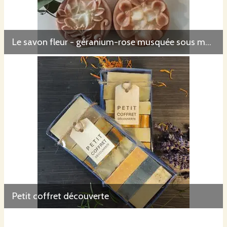
Beurre de karité
nourrit et renforce la fibre capillaire
huile de neem
présente dans le shampoing pour chiens
Le savon fleur - géranium-rose musquée sous mention Nature et Progrès
Huile de ricin
: stimule la pousse des cheveux
Huiles essentielles bio
Petit coffret découverte
Présentes dans 7 des 9 savons, et dans les shampooings, elles
apportent un parfum délicat, différent des fragrances utilisées en
savonnerie industrielle.