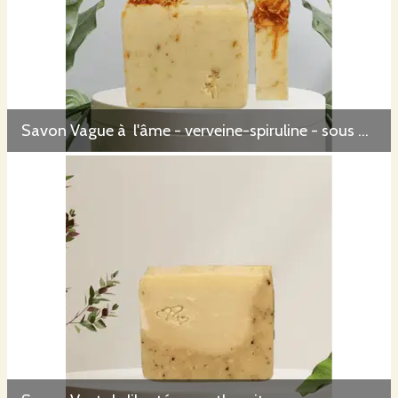
Savon Vague à l'âme - verveine-spiruline - sous mention Nature et Progrès