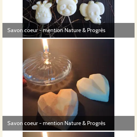
verveine exotique
vétiver
ylang-ylang
Savon coeur - mention Nature & Progrès
Autres ingrédients
argile blanche :
douce
,
purifiante, matifiante, réparatrice,
adoucissante
Savon coeur - mention Nature & Progrès
argile rouge
hydratante et anti-inflammatoire