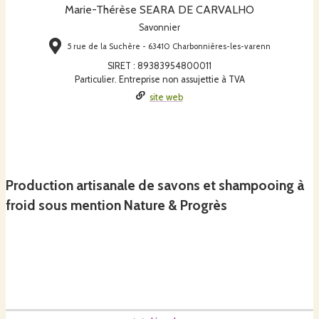
Marie-Thérèse SEARA DE CARVALHO
Savonnier
5 rue de la Suchère - 63410 Charbonnières-les-varenn
SIRET
:
89383954800011
Particulier. Entreprise non assujettie à TVA
site web
Production artisanale de savons et shampooing à
froid sous mention Nature & Progrès