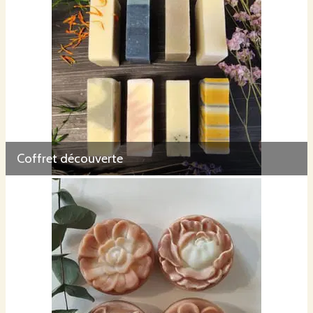
Huile
d’olive extra vierge :
nourrit la peau et régule le système
naturel d’hydratation de la peau.
Huile vierge de noix de coco :
également ingrédient phare en
cosmétique, grâce à ses propriétés nourrissantes et réparatrices.
Coffret découverte
Produit une mousse abondante.
Huile de tournesol :
légère, riche en vitamine E, avec un fort pouvoir
hydratant.
Huile de rose musquée :
riche en vitamine A, adaptée aux peaux
sèches et mâtures.
Huile d’amande douce :
important pouvoir hydratant, adaptée aux
peaux de bébé et peaux sensibles.
Macérât de calendula :
anti-inflammatoire et apaisant.