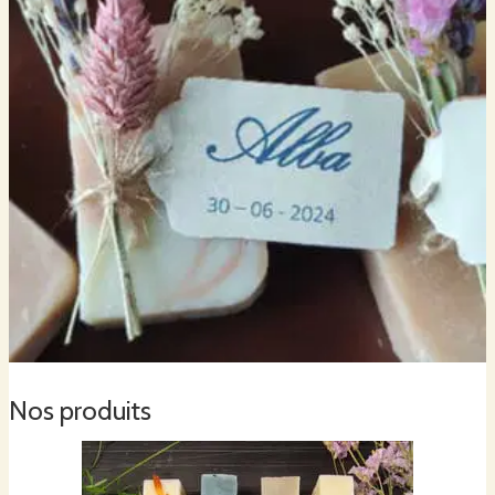
Les produits de la savonnerie bénéficient de la mention
Nature & Progrès
qui se démarque de la simple certification biologique grâce notamment à :
l’
exigence
de son cahier des charges
la
gestion associative
intégrant paysans, artisans et consommateurs
la
garantie pour le consommateur
d’un produit respectueux de
l’environnement, de l’homme, et de l’animal
Ingrédients
Nos produits
Huiles végétales bio