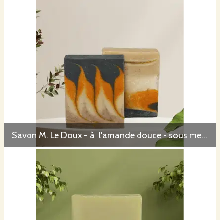
Savon M. Le Doux - à l'amande douce - sous mention Nature et Progrès