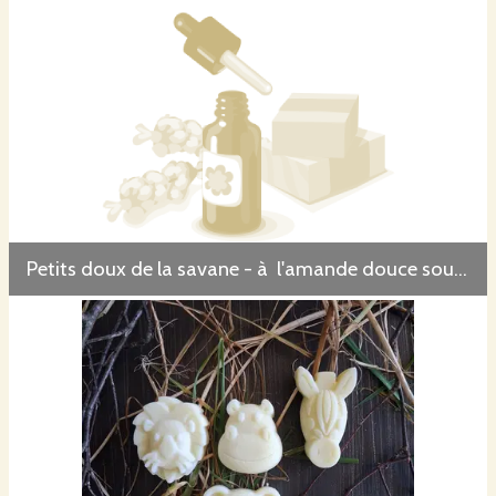
Le parfum résulte d’une association d’huiles essentielles
cannelle
citron
géranium
Petits doux de la savane - à l'amande douce sous mention Nature et Progrès
lavandin
menthe poivrée
orange
patchouli
romarin