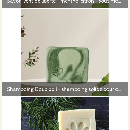
Savon Vent de liberté - menthe-citron - sous mention Nature et Progrès
Shampoing Doux poil - shampoing solide pour chien sous mention Nature & Progrès