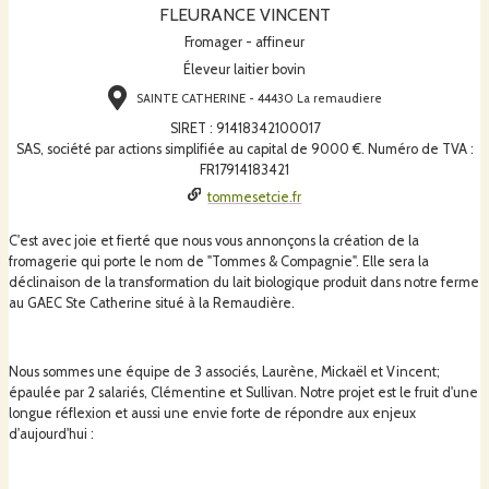
FLEURANCE VINCENT
Fromager - affineur
Éleveur laitier bovin
SAINTE CATHERINE - 44430 La remaudiere
SIRET
:
91418342100017
SAS, société par actions simplifiée au capital de 9000 €. Numéro de TVA :
FR17914183421
tommesetcie.fr
C'est avec joie et fierté que nous vous annonçons la création de la
fromagerie qui porte le nom de "Tommes & Compagnie". Elle sera la
déclinaison de la transformation du lait biologique produit dans notre ferme
au GAEC Ste Catherine situé à la Remaudière.
Nous sommes une équipe de 3 associés, Laurène, Mickaël et Vincent;
épaulée par 2 salariés, Clémentine et Sullivan. Notre projet est le fruit d'une
longue réflexion et aussi une envie forte de répondre aux enjeux
d'aujourd'hui :