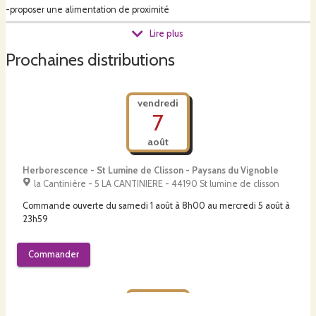
-proposer une alimentation de proximité
Lire plus
-issue d'une agriculture biologique
Prochaines distributions
-apportant une réelle plus-value environnementale
vendredi
7
août
Nous sommes éleveurs, d'un troupeau de 80 vaches laitières sur une
surface de 135 ha. Les vaches pâturent de l'herbe fraîche plus de 300 jours
Herborescence - St Lumine de Clisson - Paysans du Vignoble
par an, le reste des fourrages étant produit sur l'exploitation. Les veaux sont
la Cantinière - 5 LA CANTINIERE - 44190 St lumine de clisson
élevés par des nourrices en liberté.
Commande ouverte du
samedi 1 août à 8h00
au
mercredi 5 août à
23h59
Retrouvez-nous sur notre site internet https//tommesetcie.fr !
Commander
Bonne dégustation et vive les vaches à l'herbe !
vendredi