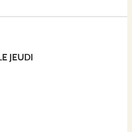
E JEUDI
h
e consciensement séléctionnés.
t être récoltées entre garrigue et plaines rhodaniennes.