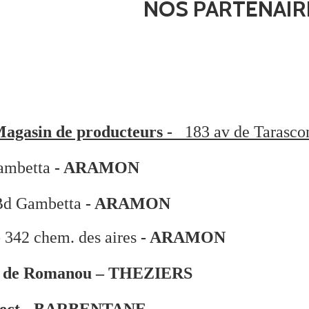
et pour fuir la sécheresse, les abeilles partent en estive dans
NOS PARTENAIR
si, cette année vous pouvez déguster 5 variétés de miel.
e label, ce qui n'empêche pas
notre engagement moral dans d
'homme :
agasin de producteurs -
183 av de Tarasco
e colonies pour éviter le sur-butinage
ambetta
-
ARAMON
es cultures
Bd Gambetta
-
ARAMON
stion des parasites
 
342 chem. des aires
 - ARAMON
rait à froid
le de Romanou – THEZIERS
ire d'opercules: auto-production
irect - BARBENTANE