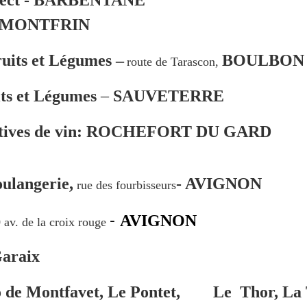
 - MONTFRIN
uits et Légumes –
BOULBON
route de Tarascon,
its et Légumes
–
SAUVETERRE
ments sociétaux
atives de vin: ROCHEFORT DU GARD
oulangerie,
- AVIGNON
rue des fourbisseurs
ractérise par le maintien de notre cheptel, dans un contexte p
icole, ainsi que par des actions de formation et de sensibilisa
-
AVIGNON
 av. de la croix rouge
 la production de miel est proposée "en vrac" à partir de sep
Garaix
 de Montfavet, Le Pontet, Le Thor, La To
Au plaisir,