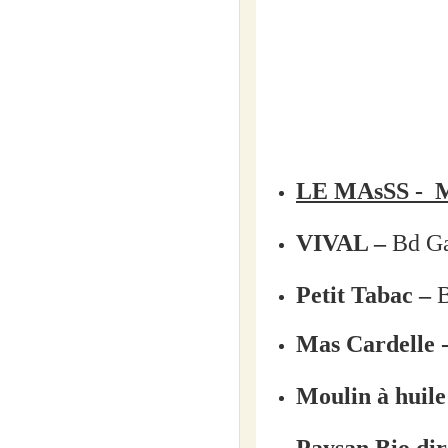
Pour le plaisir des palais 
la montagne de Lure... Aus
Notre production n'a pas d
l’environnement et de l
LE MAsSS - M
rucher d'une 40aine d
VIVAL –
Bd G
pas de miel de grand
Petit Tabac –
approche bio de la ge
Mas Cardelle -
miel non chauffé, ext
Moulin à hui
circuit fermé de la c
Paysan Bio d