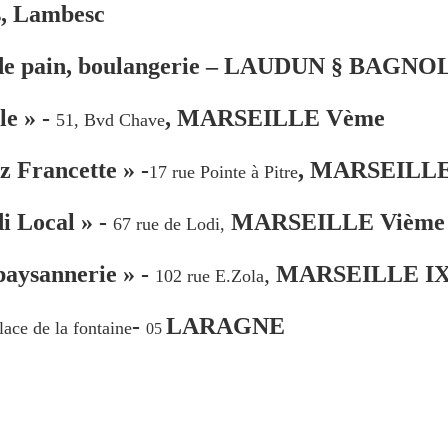
, Lambesc
 de pain, boulangerie – LAUDUN § BAGNO
de partager ces c
le » -
, MARSEILLE Vème
51, Bvd Chave
z Francette »
-
,
MARSEILLE
17 rue Pointe à Pitre
i Local » -
MARSEILLE Vième
de Dame-Nature et Dame
67 rue de Lodi,
paysannerie » -
,
MARSEILLE I
102 rue E.Zola
-
LARAGNE
lace de la fontaine
05
f