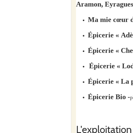
Aramon,
Eyragues
M
a mie cœur
Épicerie « Adè
Épicerie « Che
Épicerie « Lod
Épicerie « La 
Épicerie Bio -
p
Sandrine § Yousse
L'exploitation