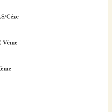
LS/Céze
adeaux
 Vème
s-Abeilles!
Xème