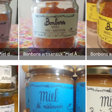
Bonbons artisanaux "Miel de Lavande"
Bonbons artisanaux "Miel Â§ Pin Â§ Menthol"