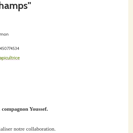
 Champs"
ramon
54450774534
picultrice
n compagnon Youssef.
liser notre collaboration.