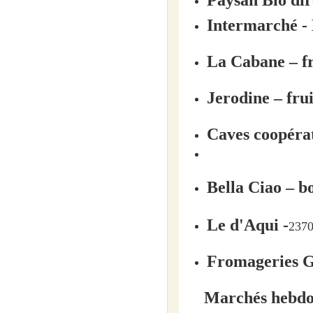
Intermarché
La Cabane – fr
Jerodine – fru
Nos engage
Caves coopér
Bella Ciao – b
Notre investissement se ca
structures de Recherche ap
Le d'Aqui -
2370
Depuis 2ans, une partie de
Fromageries 
Marchés hebdo