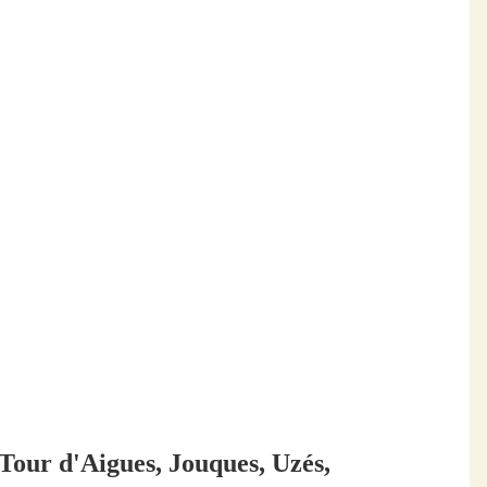
arfois peu favorable, par des collaborations avec des
tion auprès d’un public varié.
tembre jusqu'à fin novembre.
ur d'Aigues, Jouques, Uzés,