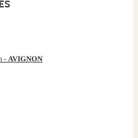
 les Cévennes, les montagnes ardéchoises, les Hautes-Alpes,
ES
es pratiques respectueuses des abeilles, de
n -
AVIGNON