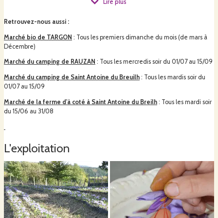
Lire plus
Nous serons heureux de vous faire goûter la plus part de nos produits. Pour
se faire, venez nous retrouver à la ferme ou bien sur les marchés listés ci-
Retrouvez-nous aussi
:
dessous.
Marché bio de TARGON
: Tous les premiers dimanche du mois (de mars à
Décembre)
Pour commander en ligne, il suffit de choisir le lieu de livraison le plus
Marché du camping de RAUZAN
: Tous les mercredis soir du 01/07 au 15/09
proche de chez vous et cliquer sur commander pour remplir votre panier. Le
règlement se fera à la livraison.
Marché du camping de Saint Antoine du Breuilh
: Tous les mardis soir du
01/07 au 15/09
Marché de la ferme d'à coté à Saint Antoine du Breilh
: Tous les mardi soir
du 15/06 au 31/08
A bientôt !
L'exploitation