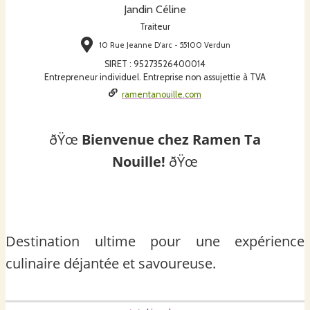
Jandin Céline
Traiteur
10 Rue Jeanne D'arc - 55100 Verdun
SIRET
:
95273526400014
Entrepreneur individuel. Entreprise non assujettie à TVA
ramentanouille.com
ðŸœ
Bienvenue chez Ramen Ta
Nouille!
ðŸœ
Destination ultime pour une expérience
culinaire déjantée et savoureuse.