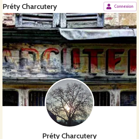
Préty Charcutery
Connexion
Préty Charcutery