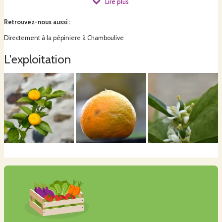
Lire plus
N'hesitez pas à venir vers moi pour toutes questions, infos
etc
Retrouvez-nous aussi
:
Directement à la pépiniere à Chamboulive
L'exploitation