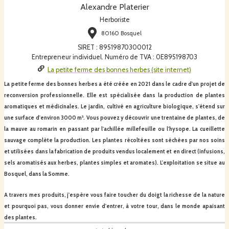
Alexandre Platerier
Herboriste
80160 Bosquel
SIRET
:
89519870300012
Entrepreneur individuel. Numéro de TVA : 0E895198703
La petite ferme des bonnes herbes (site internet)
La petite ferme des bonnes herbes a été créée en 2021 dans le cadre d'un projet de
reconversion professionnelle. Elle est spécialisée dans la production de plantes
aromatiques et médicinales. Le jardin, cultivé en agriculture biologique, s'étend sur
une surface d'environ 3000 m². Vous pouvez y découvrir une trentaine de plantes, de
la mauve au romarin en passant par l'achillée millefeuille ou l'hysope. La cueillette
sauvage complète la production. Les plantes récoltées sont séchées par nos soins
et utilisées dans la fabrication de produits vendus localement et en direct (infusions,
sels aromatisés aux herbes, plantes simples et aromates). L'exploitation se situe au
Bosquel, dans la Somme.
A travers mes produits, j'espère vous faire toucher du doigt la richesse de la nature
et pourquoi pas, vous donner envie d'entrer, à votre tour, dans le monde apaisant
des plantes.