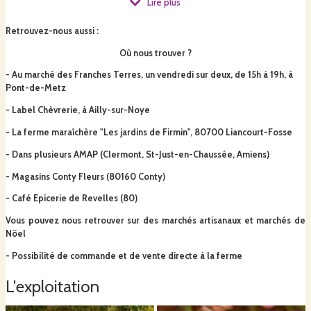
Lire plus
Pour les photographies de la vitrine :
Retrouvez-nous aussi
:
COPYRIGHT © 2023
Où nous trouver ?
ANTEALE PHOTOGRAPHE LILLE
- Au marché des Franches Terres, un vendredi sur deux, de 15h à 19h, à
Pont-de-Metz
- Label Chèvrerie
, à Ailly-sur-Noye
- La ferme maraîchère "Les jardins de Firmin", 80700 Liancourt-Fosse
- Dans plusieurs AMAP (Clermont, St-Just-en-Chaussée, Amiens)
- Magasins Conty Fleurs (80160 Conty)
- Café Epicerie de Revelles (80)
Vous pouvez nous retrouver sur des marchés artisanaux et marchés de
Nöel
- Possibilité de commande et de vente directe à la ferme
L'exploitation