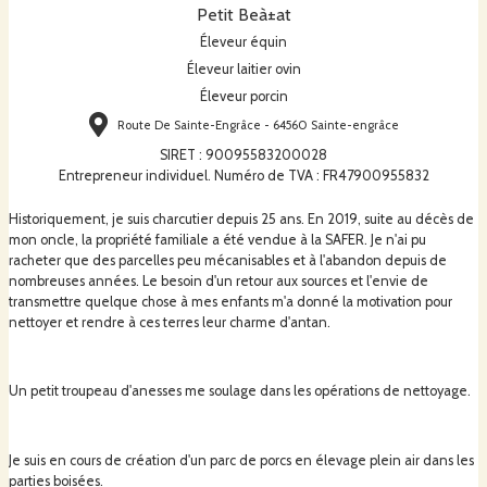
Petit Beà±at
Éleveur équin
Éleveur laitier ovin
Éleveur porcin
Route De Sainte-Engrâce - 64560 Sainte-engrâce
SIRET
:
90095583200028
Entrepreneur individuel. Numéro de TVA : FR47900955832
Historiquement, je suis charcutier depuis 25 ans. En 2019, suite au décès de
mon oncle, la propriété familiale a été vendue à la SAFER. Je n'ai pu
racheter que des parcelles peu mécanisables et à l'abandon depuis de
nombreuses années. Le besoin d'un retour aux sources et l'envie de
transmettre quelque chose à mes enfants m'a donné la motivation pour
nettoyer et rendre à ces terres leur charme d'antan.
Un petit troupeau d'anesses me soulage dans les opérations de nettoyage.
Je suis en cours de création d'un parc de porcs en élevage plein air dans les
parties boisées.