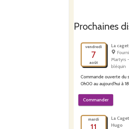
Prochaines di
La caget
vendredi
7
Fourni
Martyrs 
août
bléquin
Commande ouverte du
0h00
au
aujourd'hui à 
Commander
La Caget
mardi
11
Hugo