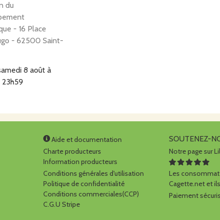
n du
pement
ue - 16 Place
ugo - 62500 Saint-
samedi 8 août à
à 23h59
SOUTENEZ-N
Aide et documentation
 Maison du Marais
Charte producteurs
Notre page sur Li
enue Du Maréchal
Information producteurs
 62500 Saint-
Conditions générales d'utilisation
Les consommate
ez-tatinghem
Politique de confidentialité
Cagette.net et ils
samedi 8 août à
Conditions commerciales(CCP)
Paiement sécuris
C.G.U Stripe
à 23h59