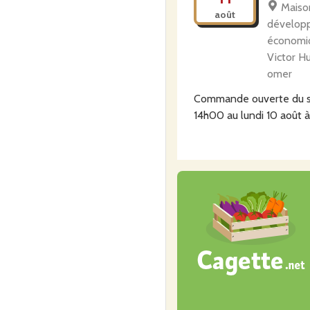
Maiso
août
dévelop
économiq
Victor H
omer
Commande ouverte du
14h00
au
lundi 10 août 
Commander
Cagette
mardi
11
99 Av
Joffre -
août
martin-l
Commande ouverte du
14h00
au
lundi 10 août 