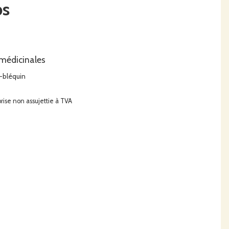
ps
 médicinales
s-bléquin
prise non assujettie à TVA