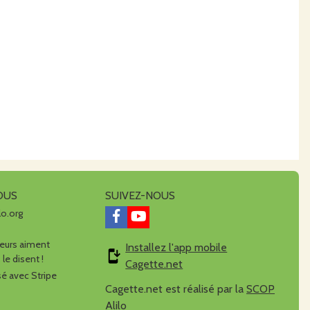
OUS
SUIVEZ-NOUS
lo.org
urs aiment
Installez l'app mobile
 le disent !
Cagette.net
é avec Stripe
Cagette.net est réalisé par la
SCOP
Alilo