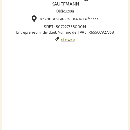
KAUFFMANN
Oléiculteur
159 CHE DES LAURES - 83210 La farlede
SIRET
:
50792735800014
Entrepreneur individuel. Numéro de TVA : FR65507927358
site web