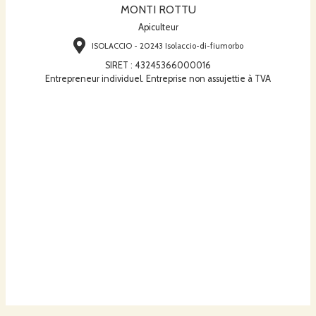
MONTI ROTTU
Apiculteur
ISOLACCIO - 20243 Isolaccio-di-fiumorbo
SIRET
:
43245366000016
Entrepreneur individuel. Entreprise non assujettie à TVA