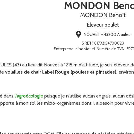
MONDON Beno
MONDON Benoît
Éleveur poulet
NOUVET - 43200 Araules
SIRET
:
81792154700029
Entrepreneur individuel. Numéro de TVA : FR7
LES (43) au lieu-dit Nouvet à 1215 m d'altitude, je suis éleveur 
 de
volailles de chair Label Rouge (poulets et pintades)
, enviro
ué dans
l'agroécologie
puisque je n'utilise aucun engrais, aucun dés
apporte à mon sol les micro-organismes dont il a besoin pour vi