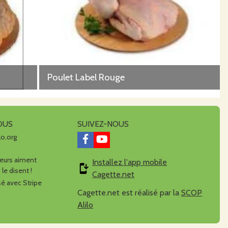
Poulet Label Rouge
OUS
SUIVEZ-NOUS
lo.org
urs aiment
Installez l'app mobile
 le disent !
Cagette.net
é avec Stripe
Cagette.net est réalisé par la
SCOP
Alilo