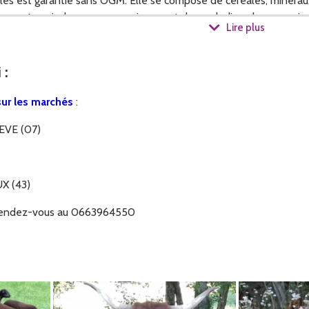
lles est garantie sans OGM. Elle se compose de céréales, minéraux
vent avoir des carences qui causent des maladies plus ou moins g
Lire plus
qu'ils soient en bonne santé!
i
:
ur les marchés
:
EVE (07)
X (43)
 rendez-vous au 0663964550