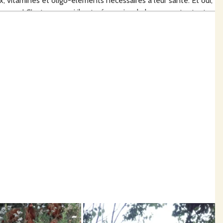
, vitamines et oligo-éléments nécessaires à leur santé. Et oui,
rave! C'est pourquoi il est nécessaire de leur apporter tout