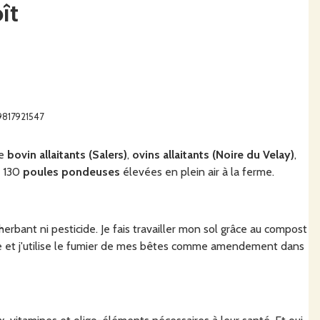
ît
9817921547
de
bovin allaitants (Salers)
,
ovins allaitants (Noire du Velay)
,
n 130
poules pondeuses
élevées en plein air à la ferme.
herbant ni pesticide. Je fais travailler mon sol grâce au compost
vre et j'utilise le fumier de mes bêtes comme amendement dans