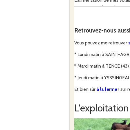
L'alimentation de mes volai
comme nous, les animaux peu
ce dont ils ont besoin pour 
Retrouvez-nous auss
Vous pouvez me retrouver
s
* Lundi matin à SAINT-AGR
* Mardi matin à TENCE (43)
* Jeudi matin à YSSSINGEAU
Et bien sûr
à la ferme
! sur
L'exploitation