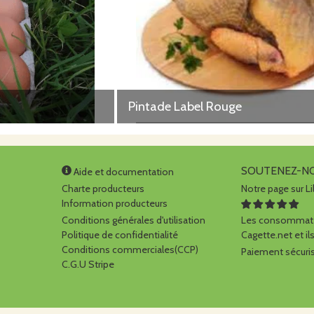
Pintade Label Rouge
SOUTENEZ-N
Aide et documentation
Charte producteurs
Notre page sur Li
Information producteurs
Conditions générales d'utilisation
Les consommate
Politique de confidentialité
Cagette.net et ils
Conditions commerciales(CCP)
Paiement sécuris
C.G.U Stripe