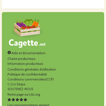
Aide et documentation
Charte producteurs
Information producteurs
Conditions générales d'utilisation
Politique de confidentialité
Conditions commerciales(CCP)
C.G.U Stripe
SOUTENEZ-NOUS
Notre page sur Lilo.org
Les consommateurs aiment