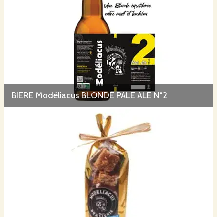
BIERE Modéliacus BLONDE PALE ALE N°2