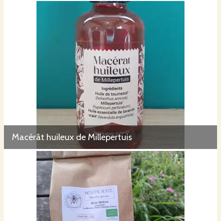
Macérât huileux de Millepertuis