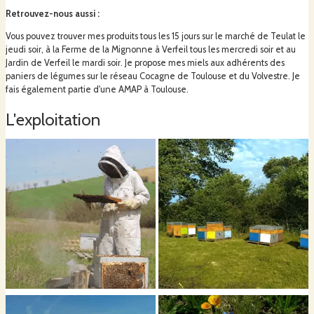
Mes cultures sont réparties dans deux jardins de 600 mètres carrés. Sur
Retrouvez-nous aussi
:
place y résident une trentaine de colonies d'abeilles ravies des cultures
essentiellement mellifères.
Vous pouvez trouver mes produits tous les 15 jours sur le marché de Teulat le
jeudi soir, à la Ferme de la Mignonne à Verfeil tous les mercredi soir et au
Jardin de Verfeil le mardi soir. Je propose mes miels aux adhérents des
Le but est de vous proposer des mélanges de plantes à infuser, ainsi que
paniers de légumes sur le réseau Cocagne de Toulouse et du Volvestre. Je
des herbes aromatiques hachées pour la cuisine. Mes cultures sont certifiées
fais également partie d'une AMAP à Toulouse.
agriculture biologique par Ecocert.
L'exploitation
à venir j'aimerai vous proposer des produits de soin en alliant les plantes et
les produits de la ruche ; savon au miel, huiles solarisées, baume...