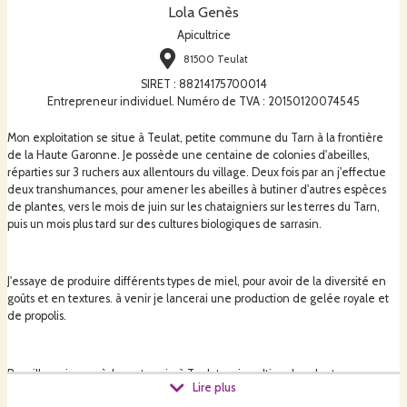
Lola Genès
Apicultrice
81500 Teulat
SIRET
:
88214175700014
Entrepreneur individuel. Numéro de TVA : 20150120074545
Mon exploitation se situe à Teulat, petite commune du Tarn à la frontière
de la Haute Garonne. Je possède une centaine de colonies d'abeilles,
réparties sur 3 ruchers aux allentours du village. Deux fois par an j'effectue
deux transhumances, pour amener les abeilles à butiner d'autres espèces
de plantes, vers le mois de juin sur les chataigniers sur les terres du Tarn,
puis un mois plus tard sur des cultures biologiques de sarrasin.
J'essaye de produire différents types de miel, pour avoir de la diversité en
goûts et en textures. à venir je lancerai une production de gelée royale et
de propolis.
Par ailleurs je possède un terrain à Teulat ou je cultive des plantes
Lire plus
aromatiques et médicinales. Y sont présente une vingtaine de variétés.