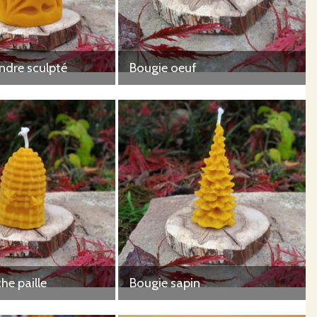
indre sculpté
Bougie oeuf
he paille
Bougie sapin