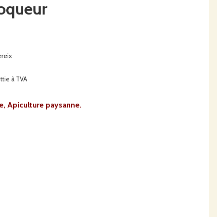
Moqueur
reix
ttie à TVA
ale, Apiculture paysanne.