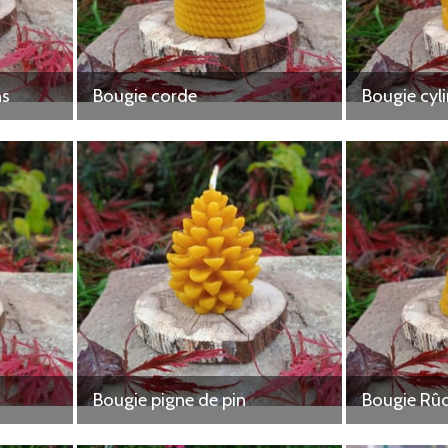
ns
Bougie corde
Bougie cyl
Bougie pigne de pin
Bougie Rûc