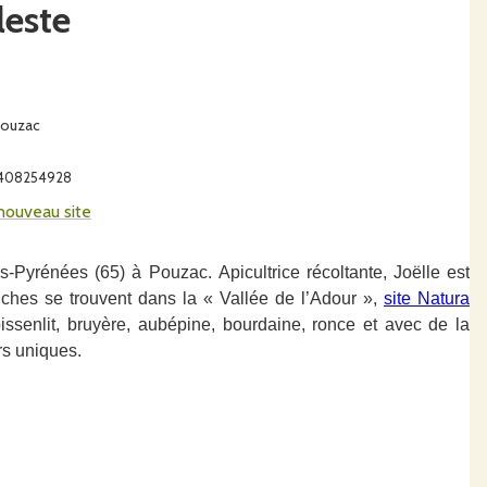
leste
Pouzac
19408254928
nouveau site
tes-Pyrénées (65) à Pouzac.
Apicultrice récoltante, Joëlle est
ches se trouvent dans la « Vallée de l’Adour »,
site Natura
pissenlit, bruyère, aubépine, bourdaine, ronce et avec de la
s uniques.