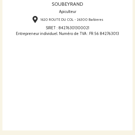
SOUBEYRAND
Apiculteur
1620 ROUTE DU COL - 26300 Barbieres
SIRET
:
84276301300021
Entrepreneur individuel. Numéro de TVA : FR 56 842763013