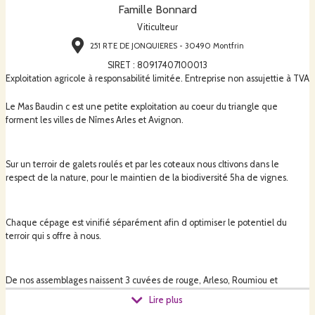
Famille Bonnard
Viticulteur
251 RTE DE JONQUIERES - 30490 Montfrin
SIRET
:
80917407100013
Exploitation agricole à responsabilité limitée. Entreprise non assujettie à TVA
Le Mas Baudin c est une petite exploitation au coeur du triangle que
forment les villes de Nîmes Arles et Avignon.
Sur un terroir de galets roulés et par les coteaux nous cltivons dans le
respect de la nature, pour le maintien de la biodiversité 5ha de vignes.
Chaque cépage est vinifié séparément afin d optimiser le potentiel du
terroir qui s offre à nous.
De nos assemblages naissent 3 cuvées de rouge, Arleso, Roumiou et
Fréjaou, un blanc et un rosé.
Lire plus