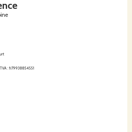
ence
oine
urt
e TVA : fr79938854551