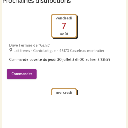
Prochaines distributions
vendredi
7
août
Drive Fermier de "Ganic"
Lait freres - Ganic lartigue - 46170 Castelnau montratier
Commande ouverte du
jeudi 30 juillet à 6h00
au
hier à 23h59
Commander
mercredi
12
août
Drive Ganic-"Cazillac"
Ferme EARL de Cazillac - 82110 Cazes-mondenard