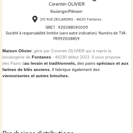
Corentin OLIVIER
Boulanger/Pâtissier
210 RUE DES JARDINS - 46230 Fontanes
SIRET
:
92150885900011
Société à responsabilité limitée (sans autre indication). Numéro de TVA :
FR11921508859
Maison Olivier
, géré par Corentin OLIVIER qui à repris la
boulangerie de
Fontanes
- 46230 début 2023. Il vous propose
des
Pains d
au levain et traditionnels,
des pains
spéciaux et aux
farines de blés anciens.
Il fabrique également des
viennoiseries et autres brioches.