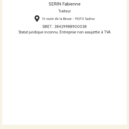
SERIN Fabienne
Traiteur
13 route de la Besse - 19270 Sadroc
SIRET
:
38429988900038
Statut juridique inconnu. Entreprise non assujettie à TVA