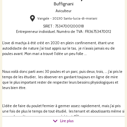
Buffignani
Aviculteur
Vangale - 20230 Santa-lucia-di-moriani
SIRET
:
75347001200018
Entrepreneur individuel. Numéro de TVA : FR36753470012
L'ove di machja à été créé en 2020 en plein confinement, étant une
autodidacte de nature j'ai tout appris sur le tas, je n'avais jamais eu de
poules avant. Mon mari a trouvé l'idée un peu folle ...
Nous voilà donc parti avec 30 poules et un parc, puis deux, trois, ... j'ai pris le
temps de les étudier, les observer en gardant toujours en ligne de mire
que le plus important rester de respecter leurs besoins physiologiques et
leurs bien être.
L'idée de faire du poulet fermier à germer assez rapidement, mais j'ai pris
une fois de plus le temps de tout étudié, les tenant et aboutissants même si
soyons honnête on ne peu pas pensé à tout ðŸ˜….
Lire plus