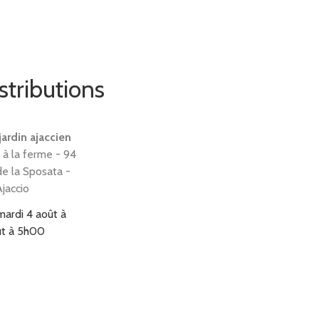
stributions
jardin ajaccien
 à la ferme - 94
e la Sposata -
jaccio
mardi 4 août à
ût à 5h00