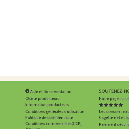
SOUTENEZ-N
Aide et documentation
Charte producteurs
Notre page sur Li
Information producteurs
Conditions générales d'utilisation
Les consommate
Politique de confidentialité
Cagette.net et ils
Conditions commerciales(CCP)
Paiement sécuris