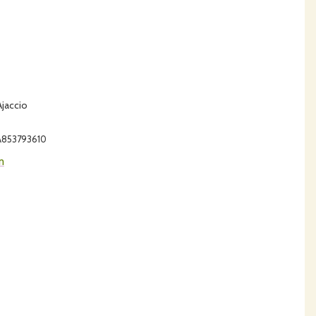
jaccio
OA853793610
m