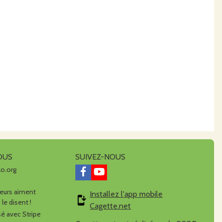
OUS
SUIVEZ-NOUS
lo.org
urs aiment
Installez l'app mobile
 le disent !
Cagette.net
é avec Stripe