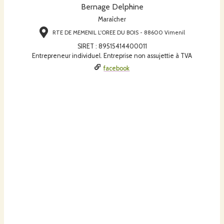
Bernage Delphine
Maraîcher
RTE DE MEMENIL L'OREE DU BOIS - 88600 Vimenil
SIRET
:
89515414400011
Entrepreneur individuel. Entreprise non assujettie à TVA
facebook