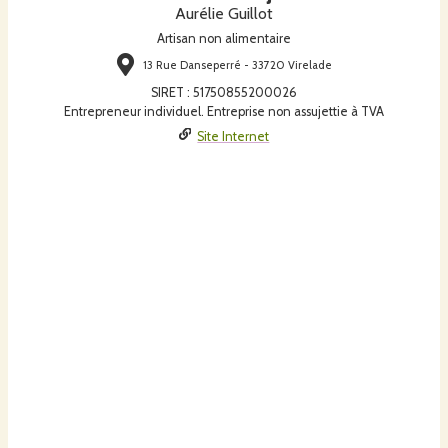
Aurélie Guillot
Artisan non alimentaire
13 Rue Danseperré - 33720 Virelade
SIRET
:
51750855200026
Entrepreneur individuel. Entreprise non assujettie à TVA
Site Internet