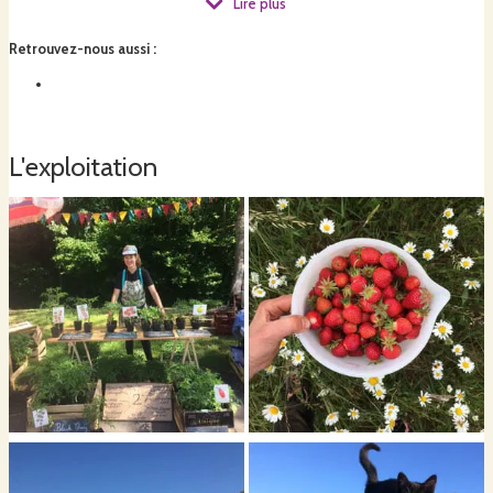
Lire plus
Retrouvez-nous aussi
:
Que peut vous offrir notre micro ferme ?
L'exploitation
une gamme variée de fruits et légumes curieux et du quotidien
pour vos assiettes ;
des plants potagers et aromatiques pour vos potagers ;
des œufs extra frais certifiés bio.
de l'autocueillette de fraises pour petits et grands *en cours de
développement* !