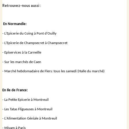
essaims d’abeilles.
Retrouvez-nous aussi
:
Nos miels sont artisanaux : ils sont exclusivement issus de nos
En Normandie:
ruches, et ne sont ni mélangés, ni chauffés. Ils préservent ainsi
toutes leurs valeurs nutritionnelles. Nos ruches sont réparties
- L'Epicerie du Coing à Pont d'Ouilly
dans des zones protégées où les fleurs sont les plus variées :
- L'Epicerie de Champsecret à Champsecret
en bordures de forêt et en prairies. Afin de partager notre
passion, nous accueillons celles et ceux qui souhaitent
- Episervices à la Carneille
découvrir l’apiculture sur nos ruchers urbains (Montreuil, Paris,
et en Seine et Marne).
- Sur les marchés de Caen
- Marché hebdomadaire de Flers: tous les samedi (Halle du marché)
En Ile de France:
- La Petite Epicerie à Montreuil
- Les Tatas Fligueuses à Montreuil
- L'Alimentation Géniale à Montreuil
- Miyam à Paris