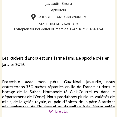
Javaudin Enora
Apiculteur
LA BRUYERE - 61210 Giel-courteilles
SIRET
:
81434077400029
Entrepreneur individuel. Numéro de TVA : FR 25 814340774
Les Ruchers d’Enora est une ferme familiale apicole crée en
Janvier 2019.
Ensemble avec mon père, Guy-Noel Javaudin, nous
entretenons 350 ruches réparties en Ile de France et dans le
bocage de la Suisse Normande (à Giel-Courteilles, dans le
département de l’Orne). Nous produisons plusieurs variétés de
miels, de la gelée royale, du pain d’épices, de la pâte à tartiner
miel-noisettes, de l’hydromel et du pollen frais. Notre gelée
royale respecte le cahier des charges "GRF", Gelée Royale
Lire plus
Française. Nous produisons également des reines et des