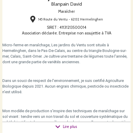
Blanpain David
Maraîcher
145 Route du Ventu - 62132 Hermelinghen
SIRET
:
41131213500014
Association déclarée. Entreprise non assujettie à TVA
Micro-ferme en maraîchage, Les jardins du Ventu sont situés à
Hermelinghen, dans le Pas-De-Calais, au centre du triangle Boulogne-sur-
mer, Calais, Saint-Omer. Je cultive une trentaine de légumes toute l'année,
dont une grande partie de variétés anciennes.
Dans un souci de respect de l'environnement, je suis certifié Agriculture
Biologique depuis 2021. Aucun engrais chimique, pesticide ou insecticide
n'est utilisé.
Mon modèle de production s'inspire des techniques de maraîchage sur
sol vivant : tendre vers un non travail du sol et couverture systématique du
sol. L'objectif est de ne pas mélanger les horizons, d'augmenter la matière
Lire plus
organique, de favoriser la vie du sol source de fertilité.