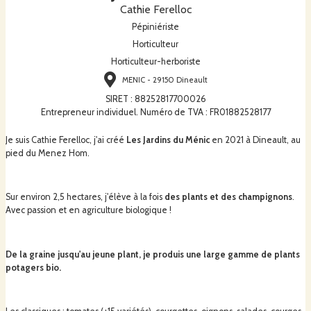
Cathie Ferelloc
Pépiniériste
Horticulteur
Horticulteur-herboriste
MENIC - 29150 Dineault
SIRET
:
88252817700026
Entrepreneur individuel. Numéro de TVA : FR01882528177
Je suis Cathie Ferelloc, j'ai créé
Les Jardins du Ménic
en 2021 à Dineault, au
pied du Menez Hom.
Sur environ 2,5 hectares, j'élève à la fois
des plants et des champignons
.
Avec passion et en agriculture biologique !
De la graine jusqu'au jeune plant, je produis une large gamme de plants
potagers bio.