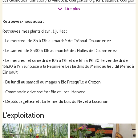
Les classiques : tomates (+15 variétés), courgettes, oignons, salades, courges,
aubergines, poivrons, piments... etc.
Lire plus
Retrouvez-nous aussi
:
Mais aussi des plus originaux : yacon, kiwano, tétragone cornue, épinard
Retrouvez mes plants d'avril à juillet :
fraise, ficoïde glaciale...etc.
- Le mercredi de 8h à 13h au marché de Tréboul-Douarnenez
- Le samedi de 8h30 à 13h au marché des Halles de Douarnenez
Je développe également petit à petit
une gamme de plantes aromatiques
et médicinales, et des fleurs (comestbles, ou/et compagnes)
.
- Le mercredi et samedi de 10h à 12h et de 16h à 19h30, le vendredi de
15h30 à 19h sur place à la Pépinière Les Jardins du Ménic au lieu dit Ménic à
Dineault
Mes plants sont disponibles à la vente uniquement d'avril à début juillet.
- Du lundi au samedi au magasin Bio Presqu'île à Crozon
- Commande drive socléo : Bio et Local Hanvec
En automne et hiver, je vous propose des champignons bio (pleurotes,
- Dépôts cagette.net : La ferme du bois du Nevet à Locronan
shiitaké...) que j'élève aussi chez moi.
L'exploitation