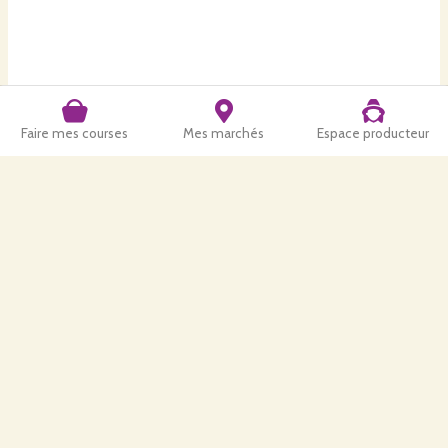
Faire mes courses
Mes marchés
Espace producteur
Retrouvez-nous aussi
:
Vente à la ferme le lundi et le mercredi de 16h30 à 19h
L'exploitation