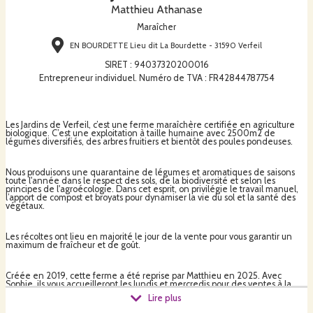
Matthieu Athanase
Maraîcher
EN BOURDETTE Lieu dit La Bourdette - 31590 Verfeil
SIRET
:
94037320200016
Entrepreneur individuel. Numéro de TVA : FR42844787754
Les Jardins de Verfeil, c’est une ferme maraîchère certifiée en agriculture
biologique. C’est une exploitation à taille humaine avec 2500m2 de
légumes diversifiés, des arbres fruitiers et bientôt des poules pondeuses.
Nous produisons une quarantaine de légumes et aromatiques de saisons
toute l'année dans le respect des sols, de la biodiversité et selon les
principes de l'agroécologie. Dans cet esprit, on privilégie le travail manuel,
l’apport de compost et broyats pour dynamiser la vie du sol et la santé des
végétaux.
Les récoltes ont lieu en majorité le jour de la vente pour vous garantir un
maximum de fraîcheur et de goût.
Créée en 2019, cette ferme a été reprise par Matthieu en 2025. Avec
Sophie, ils vous accueilleront les lundis et mercredis pour des ventes à la
ferme (16h30 – 19h) et les vendredis avec les paniers (17h – 18h30).
Lire plus