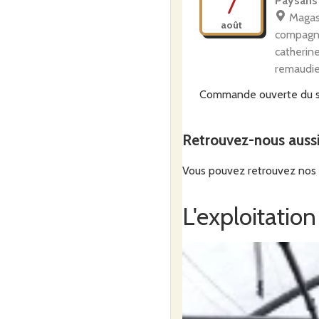
7
Paysans
Magas
août
compagni
catherin
remaudi
Commande ouverte du
0h00
au
mercredi 5 aoû
Retrouvez-nous auss
Commander
Vous pouvez retrouvez nos p
Ferme de
vendredi
L'exploitation
7
Paysans
Ferme 
août
levraudi
chapelle 
Commande ouverte du
0h00
au
mercredi 5 aoû