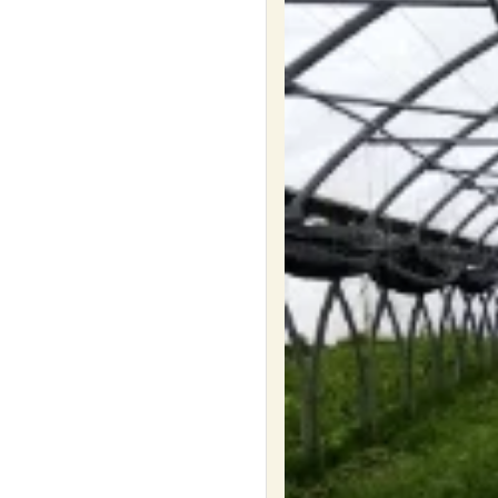
Commander
Vendredi
vendredi
7
Demains
Vignobl
août
Jardin
La Rebo
Maisdon 
Commande ouverte du
0h01
au
mercredi 5 août
Commander
Pain Pa
vendredi
7
Vignobl