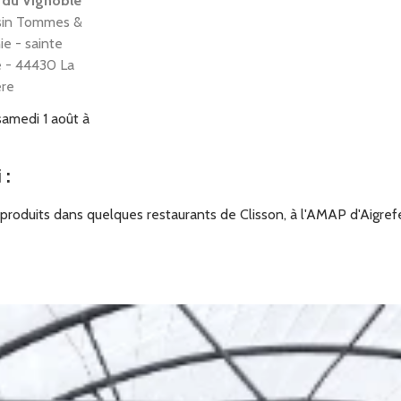
 du Vignoble
in Tommes &
e - sainte
e - 44430 La
ere
samedi 1 août à
t à 23h59
i
:
roduits dans quelques restaurants de Clisson, à l'AMAP d'Aigrefe
 la Mottrie -
 du Vignoble
de la Mottrie - la
ere - 44330 La
heulin
samedi 1 août à
t à 23h59