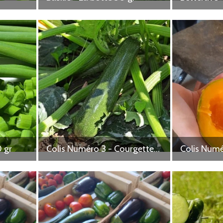
samedi 1 août à
t à 23h59
e Royet - Paysans
oble
 de Royet - 6 Le
44330 La chapelle-
0 gr
samedi 1 août à
Colis Numéro 3 - Courgettes 5 kg
Colis Numé
t à 23h59
r - Les JdlS / Mzf -