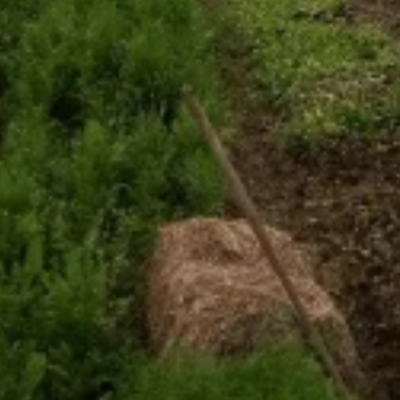
Parasol
rie) - 3 Porte
 - 44190 Clisson
samedi 1 août à
t à 23h59
 de l'Aufrère -
 du Vignoble
me de l'Aufrère -
 - 44330 Vallet
samedi 1 août à
t à 23h59