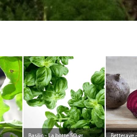
ins de la Sanguèze
l'œuf - Paysans du
e
rdins de la
 - La Blandinairie -
uzillon
samedi 1 août à
t à 23h59
la Ferme du Hallay
ns du Vignoble
rme du Hallay - Le
 44690 La haye
re
Basilic - La botte 50 gr