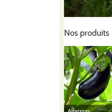
Les Jard
vendredi
7
/ Mouzil
Vignobl
août
Les Ja
Nos produits
Sanguèze
44330 Mo
Commande ouverte du
8h00
au
mercredi 5 aoû
Commander
Vente à 
vendredi
7
- Paysa
La Fe
août
Hallay -
fouassie
Aubergines