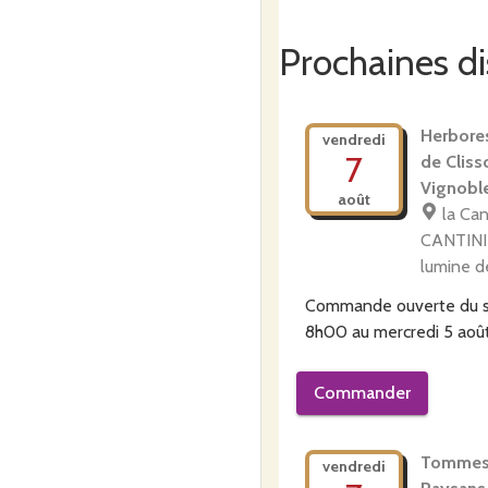
Prochaines di
Herbore
vendredi
7
de Cliss
Vignobl
août
la Can
CANTINI
lumine d
Commande ouverte du
8h00
au
mercredi 5 aoû
Commander
Tommes
vendredi