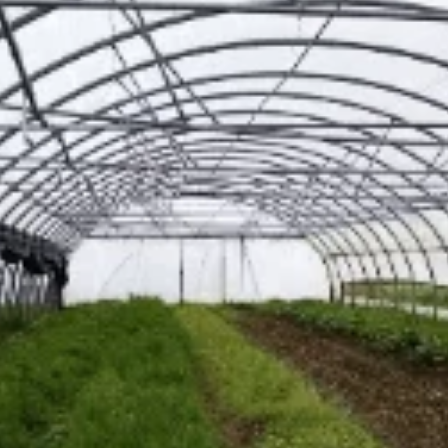
 - Jardins des
 - Paysans du
e
s des Demains - 71
urgère - 44690
sur sevre
samedi 1 août à
 à 23h59
rasol↔️Paysans du
e