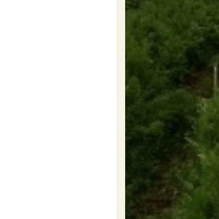
Pain 
août
(boulange
Palzaise
Commande ouverte du
8h00
au
mercredi 5 aoû
Commander
La ferme
vendredi
7
Paysans
La fer
août
L'aufrère
Commande ouverte du
0h05
au
mercredi 5 aoû
Commander