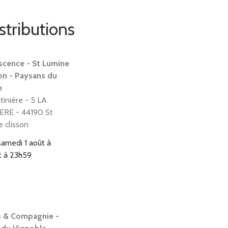
stributions
scence - St Lumine
on - Paysans du
e
tinière - 5 LA
ERE - 44190 St
e clisson
samedi 1 août à
t à 23h59
 & Compagnie -