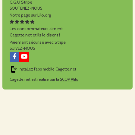
C.G.U Stripe
SOUTENEZ-NOUS
Notre page sur Lilo.org
Les consommateurs aiment
Cagette.net et ils le disent !
Paiement sécurisé avec Stripe
SUIVEZ-NOUS
Installez l'app mobile Cagette.net
Cagette.net est réalisé par la
SCOP Alilo