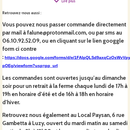
Lire plus
de France, c’est en 2021 que nous nous sommes
Retrouvez-nous aussi
:
installés à Fléty, un village rural d'une centaine
d'habitants entouré de bocages et de collines
Vous pouvez nous passer commande directement
dans la Nièvre. Suite à une carrière en tant
par mail à falune@protonmail.com, ou par sms au
qu’ingénieure dans l’industrie automobile
06.10.92.52.09, ou en cliquant sur le lien googgle
aéronautique, Fabienne se reconvertit dans le
form ci contre
maraichage. Christophe, titulaire d’un DEA en
:
https://docs.google.com/forms/d/e/1FAIpQLSd9axqCzOsWvV
biologie des plantes cultivées, alterne ses métiers
pOEg/viewform?usp=pp_url
de consultant et de maraicher auprès de sa
Les commandes sont ouvertes jusqu'au dimanche
femme.
soir pour un retrait à la ferme chaque lundi de 17h à
19h en horaire d'été et de 16h à 18h en horaire
d'hiver.
La prairie auparavant pâturée par des vaches
Aubrac se transforme peu à peu en verger
Retrouvez nous également au Local Paysan, 6 rue
maraicher. Nous montons le premier bitunnel de
Gambetta à Luzy, ouvert du mardi matin au samedi
l'exploitation en octobre 2022. Il est opérationnel