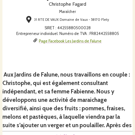
Christophe Fagard
Maraîcher
31 RTE DE VAUX Domaine de Vaux - 58170 Flety
SIRET
:
44255880500028
Entrepreneur individuel. Numéro de TVA : FR82442558805
Page Facebook Les Jardins de Falune
Aux Jardins de Falune, nous travaillons en couple :
Christophe, qui est également consultant
indépendant, et sa femme Fabienne. Nous y
développons une activité de maraichage
diversifié, ainsi que des fruits : pommes, fraises,
melons et pastèques, à laquelle viendra par la
suite s’ajouter un verger et un poulailler. Après des
parcours professionnels dans différentes régions