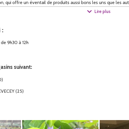
n, qui offre un éventail de produits aussi bons les uns que les aut
ères issus de notre terroir (beurre de la fruitière de Passavant,
Lire plus
re de la saveur mais aussi une traçabilité .
i
:
nt s'effectuer du 1er juin au 15 septembre, sur réservation au 06.
 de 9h30 à 12h
asins suivant:
0)
DEVECEY (25)