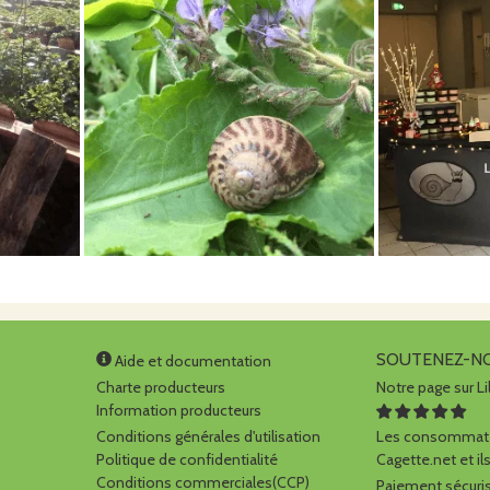
SOUTENEZ-N
Aide et documentation
Charte producteurs
Notre page sur Li
Information producteurs
Conditions générales d'utilisation
Les consommate
Politique de confidentialité
Cagette.net et ils
Conditions commerciales(CCP)
Paiement sécuris