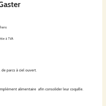
Gaster
frans
ttie à TVA
de parcs à ciel ouvert.
plément alimentaire afin consolider leur coquille.