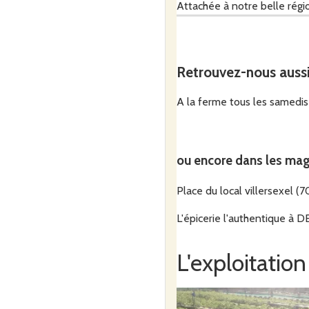
Attachée à notre belle régio
majorité, des matières premi
locaux,...), ce qui leur confè
Retrouvez-nous auss
Des visites à la ferme peuve
A la ferme tous les samedis
A bientôt
ou encore dans les mag
Place du local villersexel (7
Nathalie
L'épicerie l'authentique à 
L'exploitation