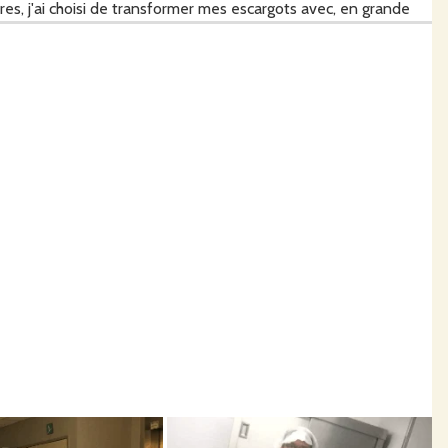
res, j'ai choisi de transformer mes escargots avec, en grande
 fromages et légumes issus majoritairement de producteurs
88.67.40.19.