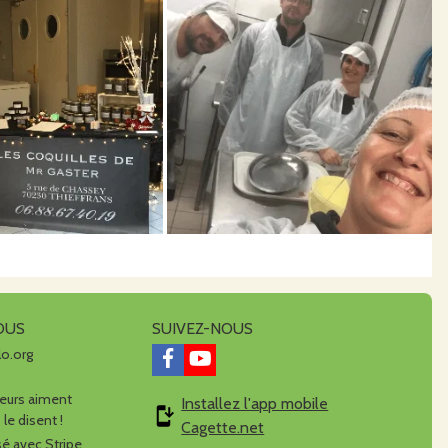
OUS
SUIVEZ-NOUS
lo.org
urs aiment
Installez l'app mobile
 le disent !
Cagette.net
é avec Stripe