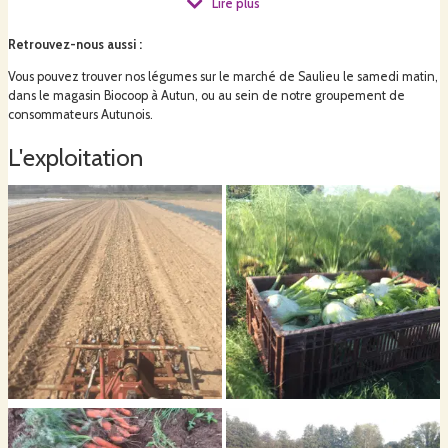
Lire plus
Retrouvez-nous aussi
:
Retrouver nos légume en Drive fermier :
Vous pouvez trouver nos légumes sur le marché de Saulieu le samedi matin,
dans le magasin Biocoop à Autun, ou au sein de notre groupement de
consommateurs Autunois.
à Autun (La Bricole) :
http://app.cagette.net/group/9428
L'exploitation
à Dracy-Saint-Loup (Les Champs du Loup)
:
http://app.cagette.net/group/7288
En outre, vous pouvez vous procurer nos produits sur le marché de Saulieu le
samedi matin ou grâce au Groupement de Consomm'acteurs Autunnois
(paniers hebdomadaires). Plus d'informations
sur
https://champsduloup.wordpress.com/
Vous pouvez nous trouver au 1 chemin de la Vesvre 71400 Dracy-Saint-Loup