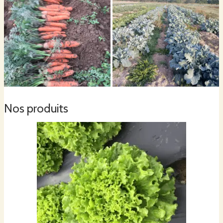
Vous pouvez nous joindre au 06 03 55 34 68 et par mail
champsduloup@gmail.com
Vous pouvez nous suivre sur notre page
Facebook
https://www.facebook.com/leschampsduloup/
Nos produits
À très bientôt.