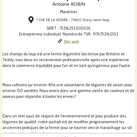
Antoine ROBIN
Maraîcher
1 CHE DE LA VESVRE - 71400 Dracy-saint-loup
SIRET
:
75216255200026
Entrepreneur individuel. Numéro de TVA : Fr76752162552
Site web
Les champs du loup est une ferme légumière bio tenue par Antoine et
Teddy, tous deux en reconversion professionnelle après une expérience
dans le commerce équitable pour l'un et en tant qu'ingénieur pour l'autre.
Nous cultivons sur environ 4Ha une soixantaine de légumes de saison pour
environ 150 variétés. Nous avons donc une gamme variée de couleurs et de
saveurs pour répondre à toutes les envies !
Dans un réel souci de respect de l'environnement et pour produire des
légumes de qualité, notre souhait est de modifier progressivement les
anciennes pratiques de la ferme pour se tourner vers le maraichage sur sol
vivant sans travail du sol.