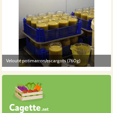
Velouté potimarron/escargots (760g)