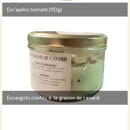
Esc'apéro tomate (110g)
Escargots confits à la graisse de canard