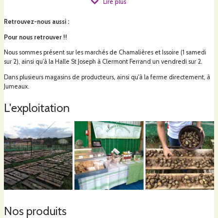
Lire plus
Haute Loire et du Cantal. Antoine y a créé l'élevage en 2005. Nicolas l'a
rejoint en tant que salarié en 2017, puis en tant qu'associé en 2023.
Retrouvez-nous aussi
:
Pour nous retrouver !!
Nous pratiquons un élevage avec une densité faible, sans intrants
Nous sommes présent sur les marchés de Chamalières et Issoire (1 samedi
chimiques, respectant au maximum l'escargots. En transformation, nous
sur 2), ainsi qu'à la Halle St Joseph à Clermont Ferrand un vendredi sur 2.
utilisons le plus possible de produits locaux ou du jardin.
Dans plusieurs magasins de producteurs, ainsi qu'à la ferme directement, à
Jumeaux.
L'exploitation
Nos produits