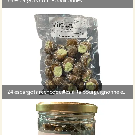
24 escargots court-bouillonnés
24 escargots réencoquillés à la bourguignonne en vrac