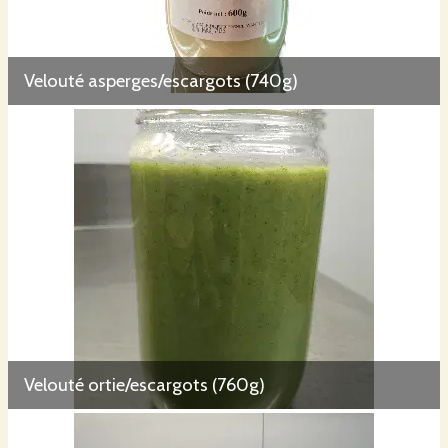
Velouté asperges/escargots (740g)
Velouté ortie/escargots (760g)