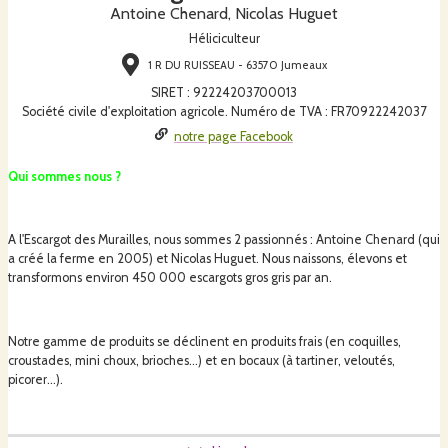
Antoine Chenard, Nicolas Huguet
Héliciculteur
1 R DU RUISSEAU - 63570 Jumeaux
SIRET
:
92224203700013
Société civile d'exploitation agricole. Numéro de TVA : FR70922242037
notre page Facebook
Qui sommes nous ?
A l'Escargot des Murailles, nous sommes 2 passionnés : Antoine Chenard (qui
a créé la ferme en 2005) et Nicolas Huguet. Nous naissons, élevons et
transformons environ 450 000 escargots gros gris par an.
Notre gamme de produits se déclinent en produits frais (en coquilles,
croustades, mini choux, brioches...) et en bocaux (à tartiner, veloutés,
picorer...).
Notre ferme est à Jumeaux, dans le sud du Puy de Dôme, proche de la